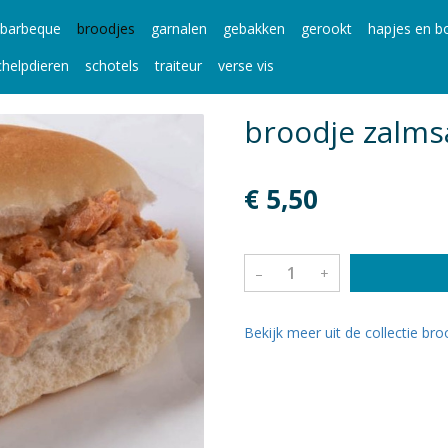
barbeque
broodjes
garnalen
gebakken
gerookt
hapjes en bo
chelpdieren
schotels
traiteur
verse vis
broodje zalms
€ 5,50
–
+
Bekijk meer uit de collectie br