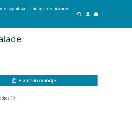
rrel garnituur
haring en zuurwaren
alade
Plaats in mandje
oodjes