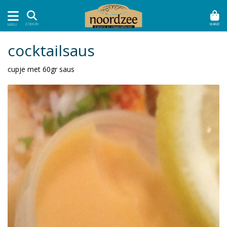
MAND
ZOEKEN
MENU
cocktailsaus
cupje met 60gr saus