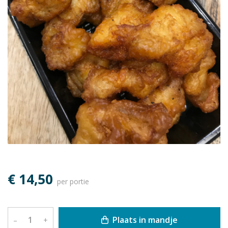
€ 14,50
per portie
Plaats in mandje
–
+