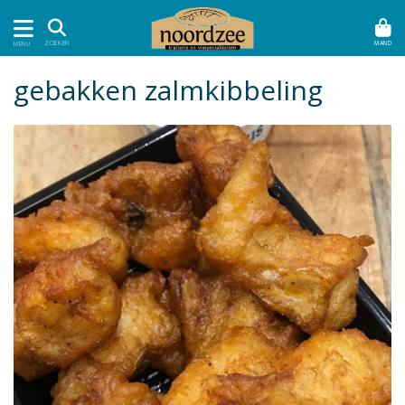
MAND
ZOEKEN
MENU
gebakken zalmkibbeling