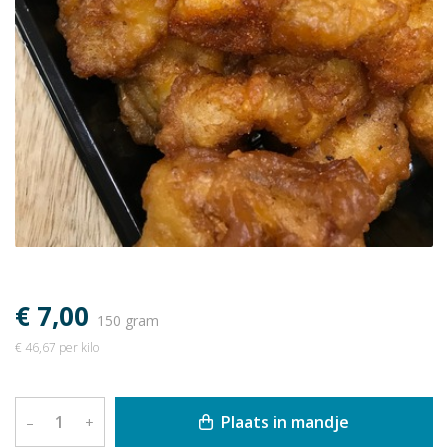
€ 7,00
150 gram
€ 46,67 per kilo
Plaats in mandje
–
+