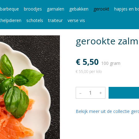
barbeque
broodjes
garnalen
gebakken
gerookt
hapjes en bo
chelpdieren
schotels
traiteur
verse vis
gerookte zalm
€ 5,50
100 gram
€ 55,00 per kilo
–
+
Bekijk meer uit de collectie ge