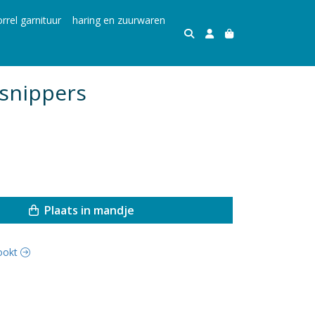
rrel garnituur
haring en zuurwaren
snippers
Plaats in mandje
rookt