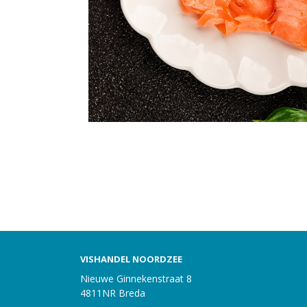
VISHANDEL NOORDZEE
Nieuwe Ginnekenstraat 8
4811NR Breda