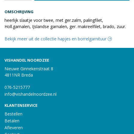
OMSCHRIJVING
heerlijk slaatje voor twee, met ger.zalm, palingfilet,
Holl.garnalen, IJslandse garnalen, ger. makreelfilet, brado, zuur.
Bekijk meer uit de collectie hapjes en borrelgarnituur
VISHANDEL NOORDZEE
Nieuwe Ginnekenstraat 8
4811NR Breda
076-5215777
info@vishandelnoordzee.nl
KLANTENSERVICE
Bestellen
Betalen
Afleveren