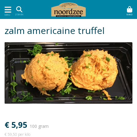
MAND
ZOEKEN
MENU
zalm americaine truffel
€ 5,95
100 gram
€ 59,50 per kilo