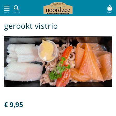
MAND
ZOEKEN
MENU
gerookt vistrio
€ 9,95