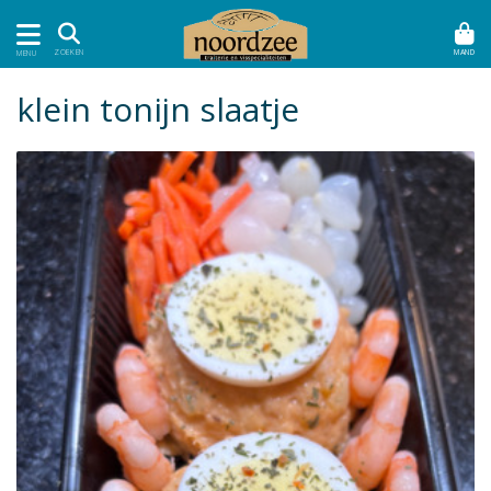
MAND
ZOEKEN
MENU
klein tonijn slaatje