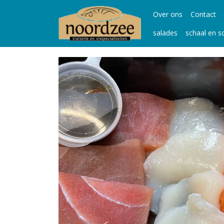
Over ons
Contact
salades
schaal en s