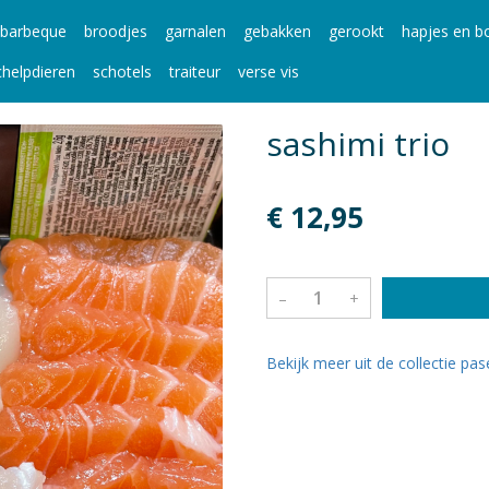
barbeque
broodjes
garnalen
gebakken
gerookt
hapjes en bo
chelpdieren
schotels
traiteur
verse vis
sashimi trio
€ 12,95
–
+
Bekijk meer uit de collectie pa