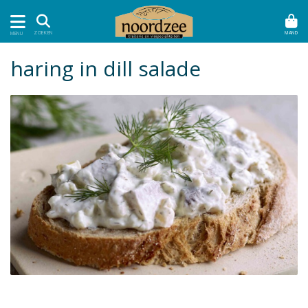
MAND
ZOEKEN
MENU
haring in dill salade