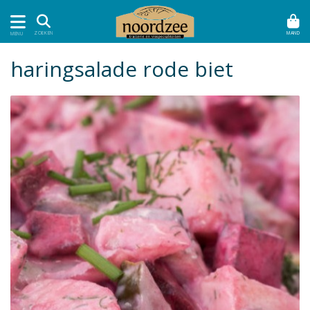
MAND
ZOEKEN
MENU
haringsalade rode biet