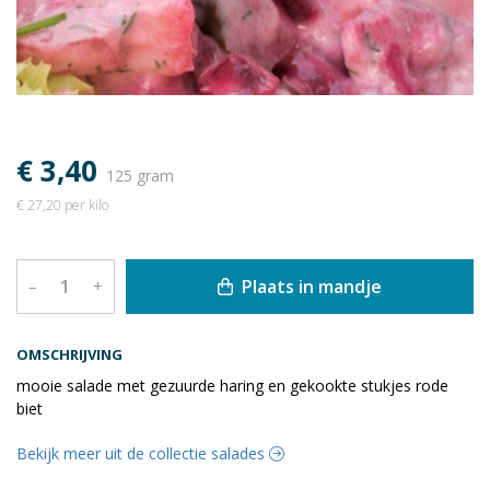
€ 3,40
125 gram
€ 27,20 per kilo
Plaats in mandje
–
+
OMSCHRIJVING
mooie salade met gezuurde haring en gekookte stukjes rode
biet
Bekijk meer uit de collectie salades