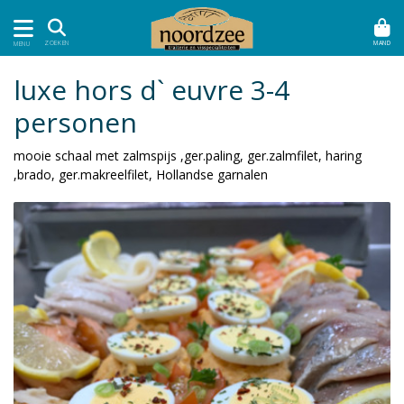
MAND
ZOEKEN
MENU
luxe hors d` euvre 3-4
personen
mooie schaal met zalmspijs ,ger.paling, ger.zalmfilet, haring
,brado, ger.makreelfilet, Hollandse garnalen