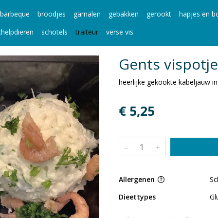
barbeque
broodjes
garnalen
gebakken
gerookt
hapjes en bo
chelpdieren
schotels
traiteur
verse vis
Gents vispotje
heerlijke gekookte kabeljauw in
€ 5,25
–
+
Allergenen
Sc
Dieettypes
Gl