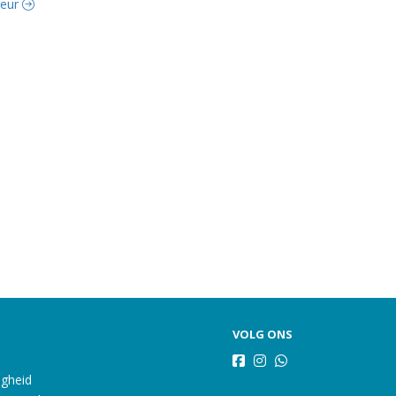
iteur
VOLG ONS
igheid