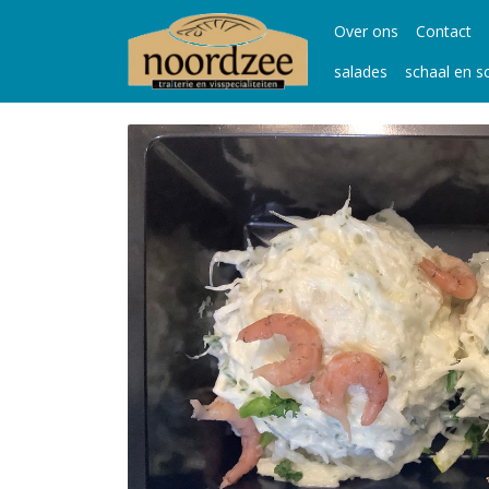
Over ons
Contact
salades
schaal en s