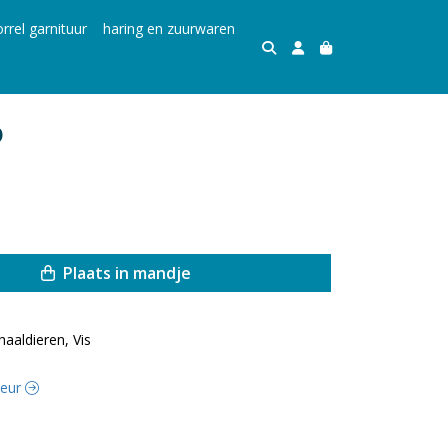
rrel garnituur
haring en zuurwaren
o
Plaats in mandje
haaldieren, Vis
iteur