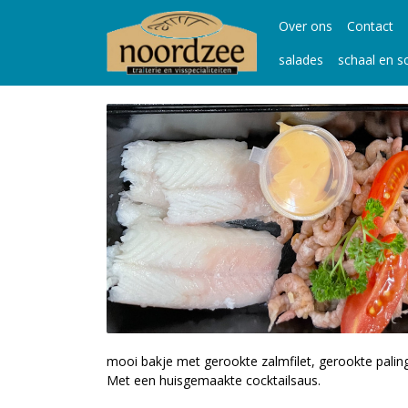
Over ons
Contact
salades
schaal en s
mooi bakje met gerookte zalmfilet, gerookte paling
Met een huisgemaakte cocktailsaus.