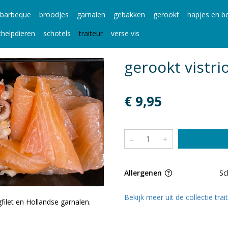
barbeque
broodjes
garnalen
gebakken
gerookt
hapjes en bo
chelpdieren
schotels
traiteur
verse vis
gerookt vistri
€ 9,95
–
+
Allergenen
Sc
Bekijk meer uit de collectie tra
filet en Hollandse garnalen.