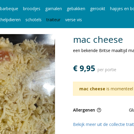
barbeque
broodjes
garnalen
gebakken
gerookt
hapjes en bo
chelpdieren
schotels
traiteur
verse vis
mac cheese
een bekende Britse maaltijd ma
€ 9,95
per portie
mac cheese
is momenteel 
Allergenen
Gl
Bekijk meer uit de collectie tra