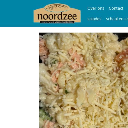
Over ons
Contact
salades
schaal en s