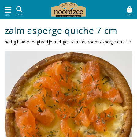
MAND
ZOEKEN
MENU
zalm asperge quiche 7 cm
hartig bladerdeegtaartje met ger.zalm, ei, room,asperge en dille