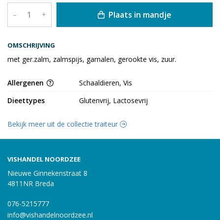
Plaats in mandje
–
+
OMSCHRIJVING
met ger.zalm, zalmspijs, garnalen, gerookte vis, zuur.
Allergenen
Schaaldieren, Vis
Dieettypes
Glutenvrij, Lactosevrij
Bekijk meer uit de collectie traiteur
VISHANDEL NOORDZEE
Nieuwe Ginnekenstraat 8
4811NR Breda
076-5215777
info@vishandelnoordzee.nl