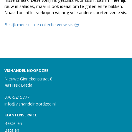
frisse smaak. Deze tonijn is geschikt voor sushi, sashimi heerlijk
rauw in salades, maar is ook ideaal om te grillen en te bakken.
Naast tonijnfilet verkopen wij nog vele andere soorten verse vis.
Bekijk meer uit de collectie verse vis
VISHANDEL NOORDZEE
Nieuwe Ginnekenstraat 8
4811NR Breda
076-5215777
info@vishandelnoordzee.nl
KLANTENSERVICE
Bestellen
Betalen