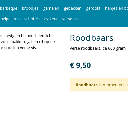
barbeque
broodjes
garnalen
gebakken
gerookt
hapjes en bo
chelpdieren
schotels
traiteur
verse vis
Roodbaars
 stevig en hij heeft een licht
 zoals bakken, grillen of op de
e soorten verse vis.
Verse roodbaars, ca 600 gram.
€ 9,50
Roodbaars
is momenteel ni