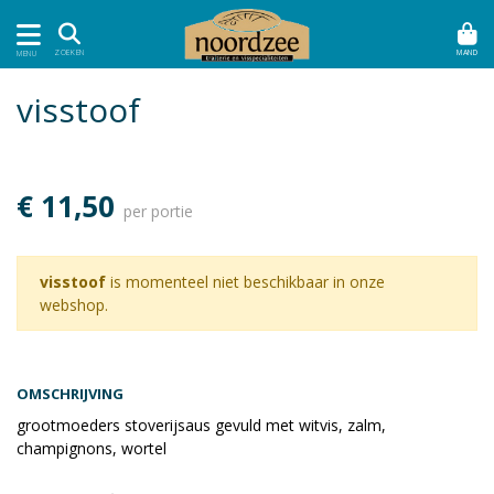
MAND
ZOEKEN
MENU
visstoof
€ 11,50
per portie
visstoof
is momenteel niet beschikbaar in onze
webshop.
OMSCHRIJVING
grootmoeders stoverijsaus gevuld met witvis, zalm,
champignons, wortel