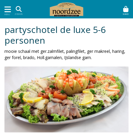
MAND
ZOEKEN
MENU
partyschotel de luxe 5-6
personen
mooie schaal met ger.zalmfilet, palingfilet, ger makreel, haring,
ger forel, brado, Holl.garnalen, IJslandse garn.